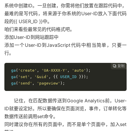
系统中创建ID。一旦创建，你需将他们放置在跟踪代码中，
最难的是写代码，将来源于你系统的User-ID放入下面代码
段的{{ USER_ID }}中。
咱们来看些最常见的代码格式吧。
添加User-ID到网站跟踪中
添加一个User-ID到JavaScript代码中相当简单，只要一
行。
复制
复制
复制



 ga
(
'create'
,
'UA-XXXX-Y'
,
'auto'
);
 ga
(
'set'
,
'&uid'
,
{{
 USER_ID 
}});
 ga
(
'send'
,
'pageview'
);
记住，在匹配数据传送到Google Analytics前，User-
ID就要设定好。所以要确保在页面浏览，事件，订单转化等
数据传送前调用set命令。
同时建议你在所有的页面中，而不是单个页面中，加入set