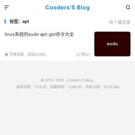
Cooders'S Blog


标签：apt
共 1 篇文章
linux系统的sudo apt-get命令大全
开发运维
阅读(2186)
赞(
0
)


© 2010-2026
Cooders'S Blog
请求次数：1129 次，加载用时：1.385 秒，内存占用：32.91 MB