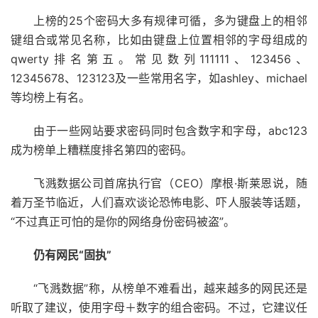
上榜的25个密码大多有规律可循，多为键盘上的相邻
键组合或常见名称，比如由键盘上位置相邻的字母组成的
qwerty排名第五。常见数列111111、123456、
12345678、123123及一些常用名字，如ashley、michael
等均榜上有名。
由于一些网站要求密码同时包含数字和字母，abc123
成为榜单上糟糕度排名第四的密码。
飞溅数据公司首席执行官（CEO）摩根·斯莱恩说，随
着万圣节临近，人们喜欢谈论恐怖电影、吓人服装等话题，
“不过真正可怕的是你的网络身份密码被盗”。
仍有网民“固执”
“飞溅数据”称，从榜单不难看出，越来越多的网民还是
听取了建议，使用字母＋数字的组合密码。不过，它建议任