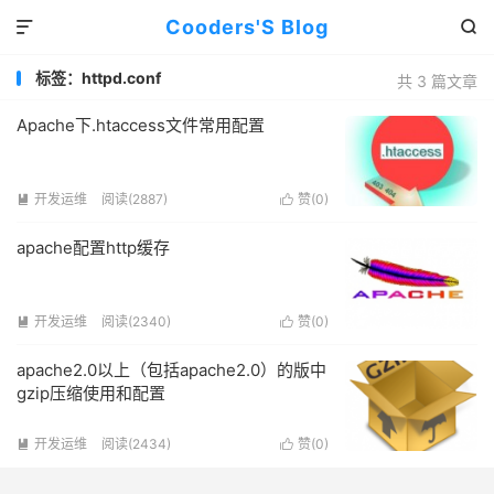
Cooders'S Blog


标签：httpd.conf
共 3 篇文章
Apache下.htaccess文件常用配置
开发运维
阅读(2887)
赞(
0
)


apache配置http缓存
开发运维
阅读(2340)
赞(
0
)


apache2.0以上（包括apache2.0）的版中
gzip压缩使用和配置
开发运维
阅读(2434)
赞(
0
)

