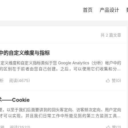
首页
产品设计
共 2 篇文章
tics中的自定义维度与指标
义维度和自定义指标类似于您 Google Analytics（分析）帐户中的
的区别在于前者由您自己创建。之后，可以使用它们收集和分析
（分析）无法自动跟踪的数据。...
析
阅读(4675)
赞(
0
)

—Cookie
此的重要，以至于我们后面要讲到的回头客定向、访客频次定向、用户定向
才可以实现，并且我们日常工作中所能见到的第三方监测工具如
ck、秒针等也都要利用cookie技术，网...
营销
阅读(3522)
赞(
2
)
