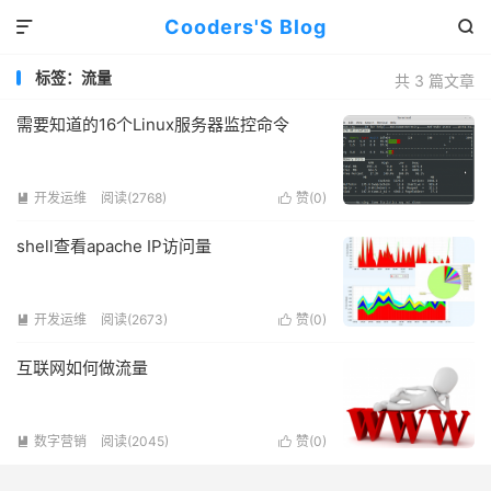
Cooders'S Blog


标签：流量
共 3 篇文章
需要知道的16个Linux服务器监控命令
开发运维
阅读(2768)
赞(
0
)


shell查看apache IP访问量
开发运维
阅读(2673)
赞(
0
)


互联网如何做流量
数字营销
阅读(2045)
赞(
0
)

